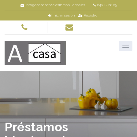
info@acasaserviciosinmobiliarios.es
646 42 68 65
Iniciar sesión
Registro
Préstamos