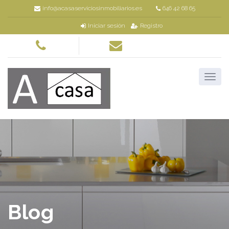
info@acasaserviciosinmobiliarios.es
646 42 68 65
Iniciar sesión
Registro
Blog