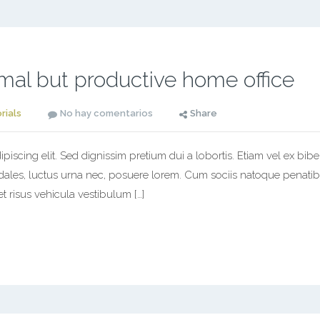
mal but productive home office
rials
No hay comentarios
Share
piscing elit. Sed dignissim pretium dui a lobortis. Etiam vel ex bib
odales, luctus urna nec, posuere lorem. Cum sociis natoque penatib
t risus vehicula vestibulum […]