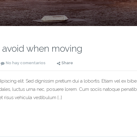
 avoid when moving
No hay comentarios
Share
piscing elit. Sed dignissim pretium dui a lobortis. Etiam vel ex bib
odales, luctus urna nec, posuere lorem. Cum sociis natoque penatib
t risus vehicula vestibulum […]