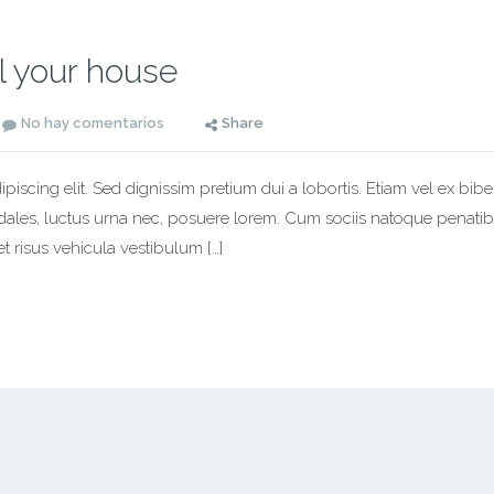
ll your house
No hay comentarios
Share
piscing elit. Sed dignissim pretium dui a lobortis. Etiam vel ex bib
odales, luctus urna nec, posuere lorem. Cum sociis natoque penatib
t risus vehicula vestibulum […]