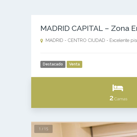
MADRID CAPITAL – Zona Em
MADRID - CENTRO CIUDAD - Excelente piso 
Destacado
Venta
2
Camas
1 / 15