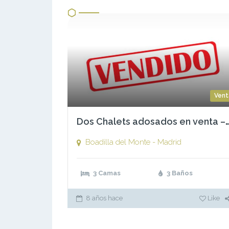
Vent
Dos Chalets adosados en venta – El Olivar de Mirabal, Bo
Boadilla del Monte - Madrid
3 Camas
3 Baños
8 años hace
Like