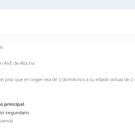
as
n AVE de Atocha
 el piso que en origen era de 3 dormitorios a su estado actual d
io principal
rio segundario
ivienda