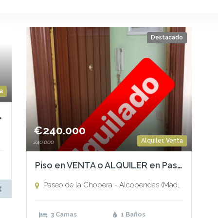
Destacado
a
adilla del Monte – Madrid
€240.000
Alquiler
,
Venta
240.000
Piso en VENTA o ALQUILER en Paseo de la Chopera — ALCOBENDAS (Madrid)
Paseo de la Chopera - Alcobendas (Madrid),
Alcoben
3 Camas
1 Baños