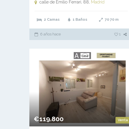
calle de Emilio Ferrari, 88,
Madrid
2 Camas
1 Baños
70
70 m
6 años hace
1
€119.800
Venta