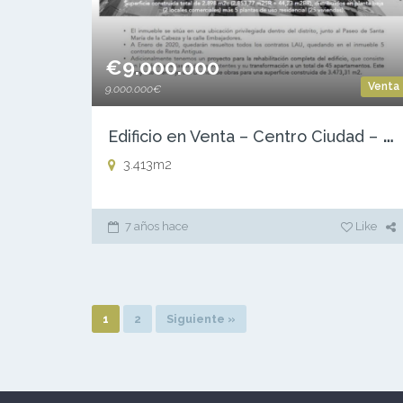
€9.000.000
Venta
9.000.000€
E
dificio en Venta – Centro Ciudad – Madrid Capital – distrito de Arganzuela.
3.413m2
7 años hace
Like
1
2
Siguiente »