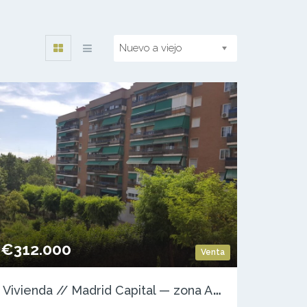
Nuevo a viejo
€312.000
Venta
V
ivienda // Madrid Capital — zona Ascao – Ventas