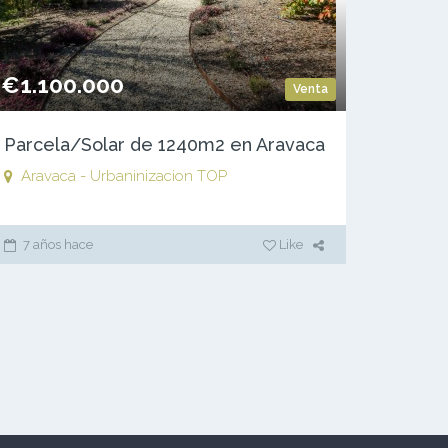
€1.100.000
Venta
Parcela/Solar de 1240m2 en Aravaca
Aravaca - Urbaninizacion TOP
7 años hace
Like