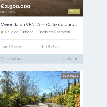
€2.900.000
Venta
2.900.000€
V
ivienda en VENTA — Calle de Zurbano — Barrio de Chamberí — Madrid
dores // Delicias
Calle de Zurbano -- Barrio de Chamberí -- Madrid,
Calle Zurba
6 Camas
4 Baños
7 años hace
Like
Destacado