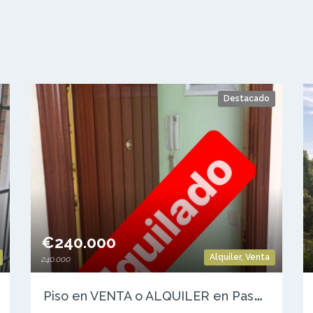
Destacado
€240.000
Alquiler
,
Venta
240.000
P
iso en VENTA o ALQUILER en Paseo de la Chopera — ALCOBENDAS (Madrid)