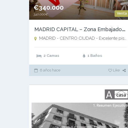
€340.000
Venta
340.000€
M
ADRID CAPITAL – Zona Embajadores // Delicias
MADRID - CENTRO CIUDAD - Excelente piso en Zona Embajadores // Delicias ,
2 Camas
1 Baños
6 años hace
Like