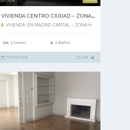
460.000€
V
IVIENDA CENTRO CIUDAD – ZONA HUERTAS – LAS CORTES – MADRID CAPITAL
VIVIENDA EN MADRID CAPITAL - ZONA HUERTAS - LAS CORTES ,
3 Camas
2 Baños
6 años hace
Like