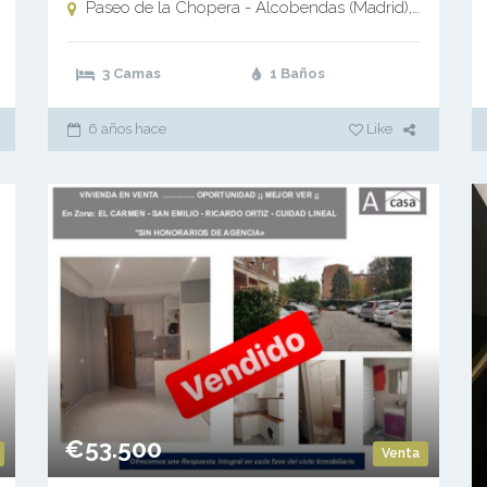
Paseo de la Chopera - Alcobendas (Madrid),
Alcobend
3 Camas
1 Baños
6 años hace
Like
€53.500
Venta