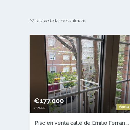
22 propiedades encontradas
€177.000
Venta
177.000
P
iso en venta calle de Emilio Ferrari, 88