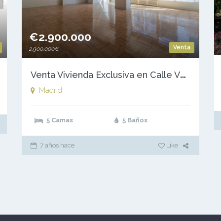
€2.900.000
Venta
2.900.000€
V
enta Vivienda Exclusiva en Calle Velazquez – Barrio Salamanca – Madrid
Madrid
5 Camas
5 Baños
7 años hace
Like