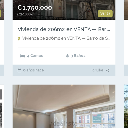
€1.750.000
Venta
1.750.000€
V
ivienda de 206m2 en VENTA — Barrio de Salamanca — Madrid TOTALMENTE REFORMADO
Vivienda de 206m2 en VENTA — Barrio de Salamanca — Madrid TOTALMENTE REFORMADO
MADRID CAPITAL - Zona Embaja
4 Camas
3 Baños
6 años hace
Like