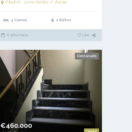
as (Madrid)
Madrid - zona Ventas // Ascao
4 Camas
2 Baños
6 años hace
Like
Destacado
€460.000
Venta