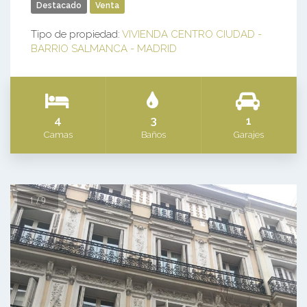
Destacado
Venta
Tipo de propiedad:
VIVIENDA CENTRO CIUDAD -
BARRIO SALMANCA - MADRID
4
3
1
Camas
Baños
Garajes
1 / 9