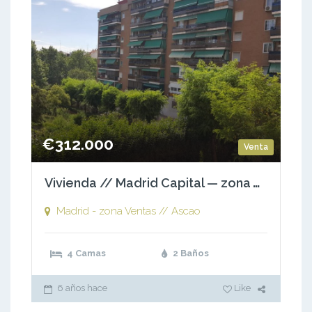
€312.000
Venta
Vivienda // Madrid Capital — zona Ascao – Ventas
Madrid - zona Ventas // Ascao
4 Camas
2 Baños
6 años hace
Like