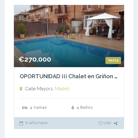
€270.000
Venta
OPORTUNIDAD ¡¡¡ Chalet en Griñon – Cuesta de la Frontera- Calle Mayor,1
Calle Mayor,1,
Madrid
4 Camas
4 Baños
8 años hace
Like