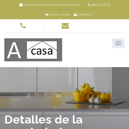
info@acasaserviciosinmobiliarios.es
646 42 68 65
Iniciar sesión
Registro
Detalles de la