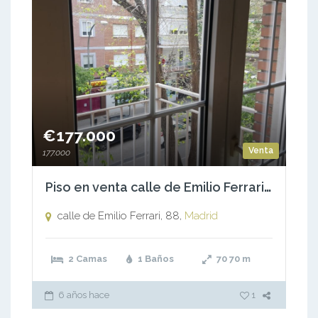
€177.000
Venta
177.000
Piso en venta calle de Emilio Ferrari, 88
calle de Emilio Ferrari, 88,
Madrid
2 Camas
1 Baños
70
70 m
6 años hace
1