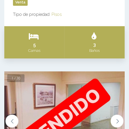
Venta
Tipo de propiedad:
Pisos
5
3
Camas
Baños
1 / 30