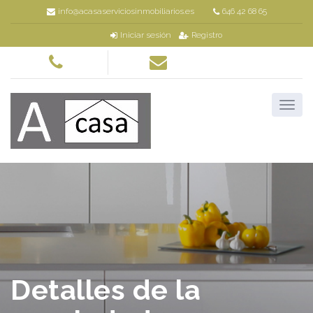
info@acasaserviciosinmobiliarios.es
646 42 68 65
Iniciar sesión
Registro
Detalles de la