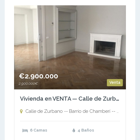
€2.900.000
Venta
2.900.000€
Vivienda en VENTA — Calle de Zurbano — Barrio de Chamberí — Madrid
Calle de Zurbano -- Barrio de Chamberí -- Madrid,
Ca
6 Camas
4 Baños