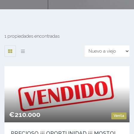
1 propiedades encontradas
€210.000
Venta
P
RECIOSO ¡¡¡ OPORTUNIDAD ¡¡¡ MOSTOLES -PAU4