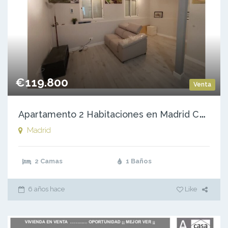
€119.800
Venta
A
partamento 2 Habitaciones en Madrid Capital — zona: Pueblo Nuevo – Ventas – Ascao
Madrid
2 Camas
1 Baños
6 años hace
Like