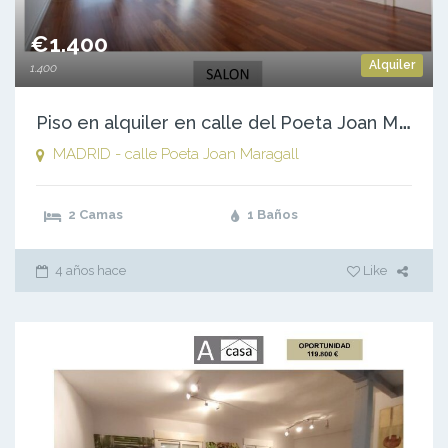
€1.400
Alquiler
1.400
P
iso en alquiler en calle del Poeta Joan Maragall, 56, Madrid
MADRID - calle Poeta Joan Maragall
2 Camas
1 Baños
4 años hace
Like