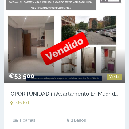
€53.500
Venta
O
PORTUNIDAD ¡¡¡ Apartamento En Madrid Capital – zona: EL CARMEN – SAN EMILIO – RICARDO ORTIZ – CUIDAD LINEAL
Madrid
1 Camas
1 Baños