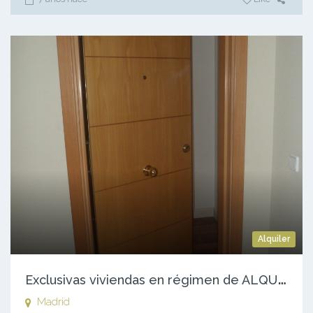
Alquiler
E
xclusivas viviendas en régimen de ALQUILER – Zona Castellana / Capitán Haya
Madrid