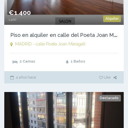
€1.400
Alquiler
1.400
P
iso en alquiler en calle del Poeta Joan Maragall, 56, Madrid
MADRID - calle Poeta Joan Maragall
2 Camas
1 Baños
4 años hace
Like
Destacado