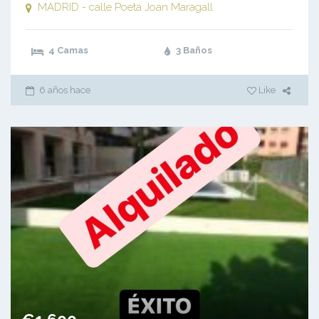
MADRID - calle Poeta Joan Maragall
4 Camas
3 Baños
6 años hace
Like