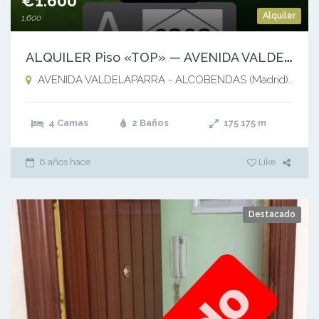
€1.600
Alquiler
1,600
A
LQUILER Piso «TOP» — AVENIDA VALDELAPARRA – ALCOBENDAS
AVENIDA VALDELAPARRA - ALCOBENDAS (Madrid),
Alco
4 Camas
2 Baños
175
175 m
6 años hace
Like
Destacado