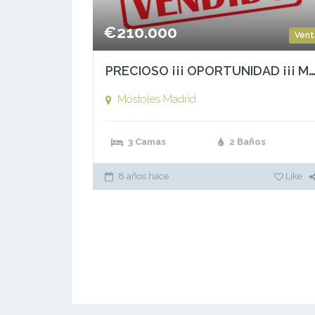
€210.000
Vent
PRECIOSO ¡¡¡ OPORTUNIDAD ¡¡¡ MOSTOLES 
Móstoles
Madrid
3 Camas
2 Baños
8 años hace
Like