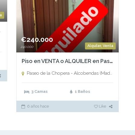
a
-PAU4
€240.000
Alquiler
,
Venta
240.000
Piso en VENTA o ALQUILER en Paseo de la Chopera — ALCOBENDAS (Madrid)
Paseo de la Chopera - Alcobendas (Madrid),
Alcoben
3 Camas
1 Baños
6 años hace
Like