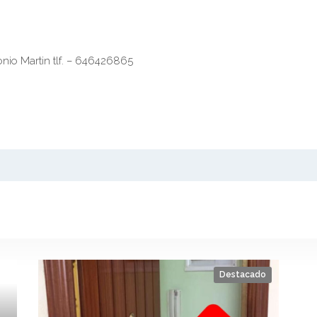
onio Martin tlf. – 646426865
Destacado