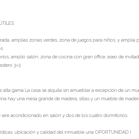
ÚTILES
ada, amplias zonas verdes, zona de juegos para niños, y amplia p
os
orios, amplio salón, zona de cocina con gran office, aseo de invitad
astero 3×3
os alta gama La casa se alquila sin amueblar a excepción de un 
cina hay una mesa grande de madera, sillas y un mueble de madera
y aire acondicionado en salón y dos de los cuatro dormitorios.
ísticas, ubicación y calidad del inmueble una OPORTUNIDAD ¡