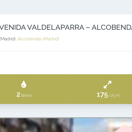
 AVENIDA VALDELAPARRA – ALCOBEN
Madrid),
Alcobendas (Madrid)
2
175
Baños
175 m