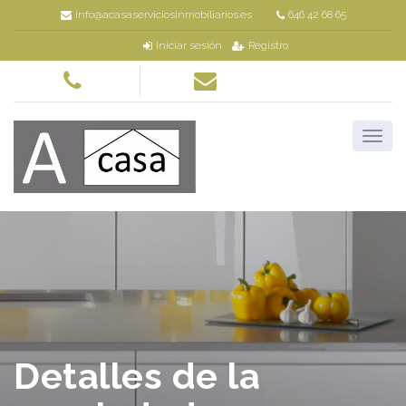
info@acasaserviciosinmobiliarios.es
646 42 68 65
Iniciar sesión
Registro
Detalles de la