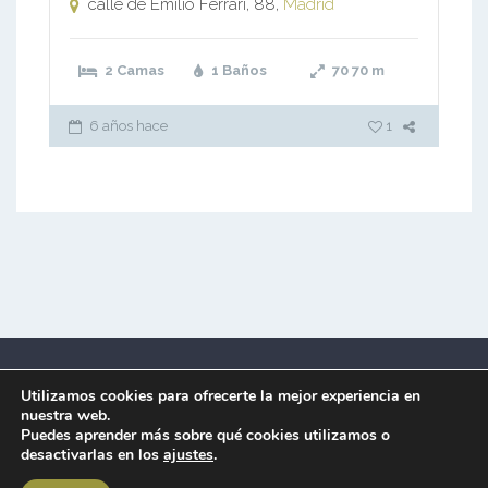
calle de Emilio Ferrari, 88,
Madrid
2 Camas
1 Baños
70
70 m
6 años hace
1
Utilizamos cookies para ofrecerte la mejor experiencia en
nuestra web.
Puedes aprender más sobre qué cookies utilizamos o
desactivarlas en los
ajustes
.