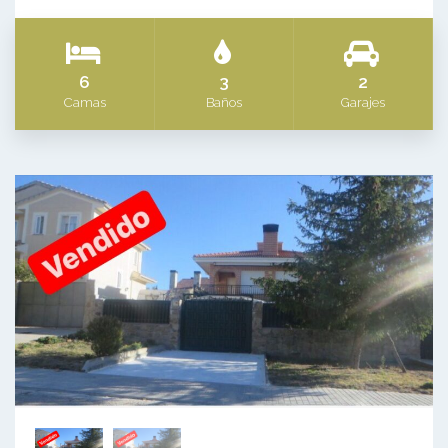
6
3
2
Camas
Baños
Garajes