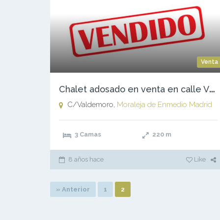
Venta
C
halet adosado en venta en calle Valdemoro
C/Valdemoro,
Moraleja de Enmedio
Madrid
3 Camas
220
m
8 años hace
Like
» Anterior
1
2