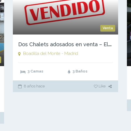
Venta
D
os Chalets adosados en venta – El Olivar de Mirabal, Boadilla del Monte – Madrid
Boadilla del Monte - Madrid
3 Camas
3 Baños
Pedro Bernardo - Avila (Valle del Tietar)
8 años hace
Like