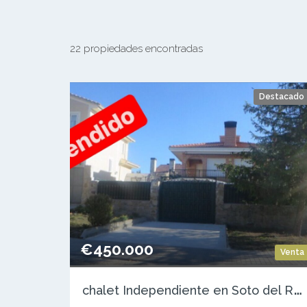
22 propiedades encontradas
Destacado
€450.000
Venta
c
halet Independiente en Soto del Real – Sierra de Madrid –