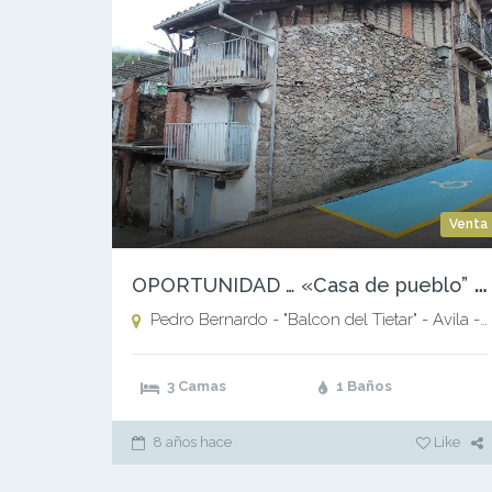
Venta
O
PORTUNIDAD … «Casa de pueblo” en VENTA – (PRECIO.- «A CONSULTAR»)
Pedro Bernardo - "Balcon del Tietar" - Avila - ,
3 Camas
1 Baños
8 años hace
Like