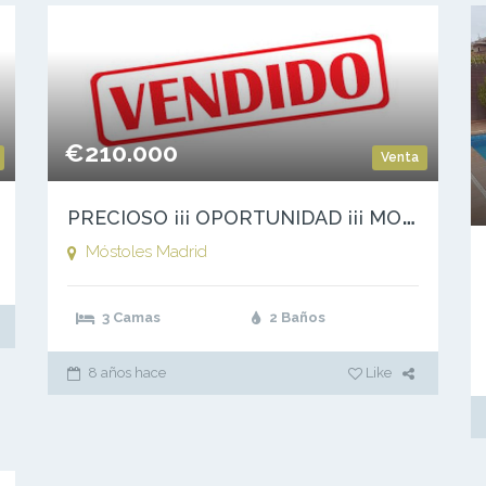
€210.000
Venta
P
RECIOSO ¡¡¡ OPORTUNIDAD ¡¡¡ MOSTOLES -PAU4
Móstoles
Madrid
3 Camas
2 Baños
8 años hace
Like