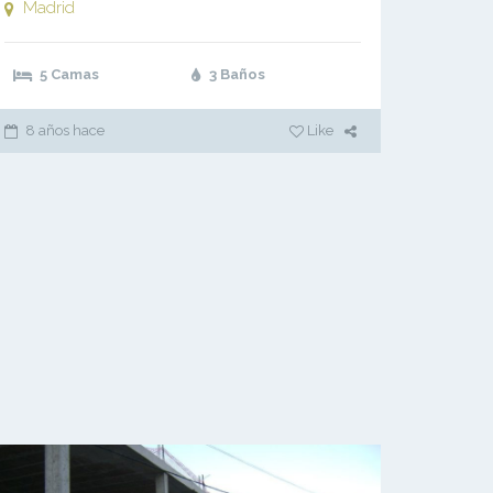
Madrid
5 Camas
3 Baños
8 años hace
Like