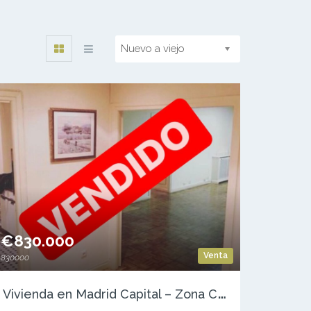
Nuevo a viejo
€830.000
Venta
830000
V
ivienda en Madrid Capital – Zona Cuzco/Castillejos – C/del Poeta Joan Maragall / Capitán Haya